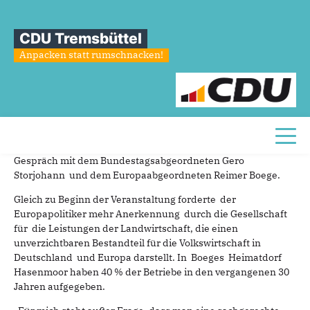
Sie sind hier
»
Gero Storjohann und Reimer Boege im Gespräch mit Landwirten
CDU Tremsbüttel
Gero
Storjohann
und
Reimer
Boege
Anpacken statt rumschnacken!
im
Gespräch
mit
Landwirten
03.09.2017
Am Donnerstagvormittag trafen sich Stormarner Landwirte
Toggl
im „Gasthaus Mäcki“ in Bad Oldesloe zu einem Round-Table-
Gespräch mit dem Bundestagsabgeordneten Gero
Storjohann und dem Europaabgeordneten Reimer Boege.
Gleich zu Beginn der Veranstaltung forderte der
Europapolitiker mehr Anerkennung durch die Gesellschaft
für die Leistungen der Landwirtschaft, die einen
unverzichtbaren Bestandteil für die Volkswirtschaft in
Deutschland und Europa darstellt. In Boeges Heimatdorf
Hasenmoor haben 40 % der Betriebe in den vergangenen 30
Jahren aufgegeben.