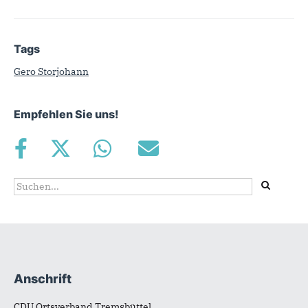
Tags
Gero Storjohann
Empfehlen Sie uns!
Suchformular
Suche
Anschrift
Fußbereich
CDU Ortsverband Tremsbüttel